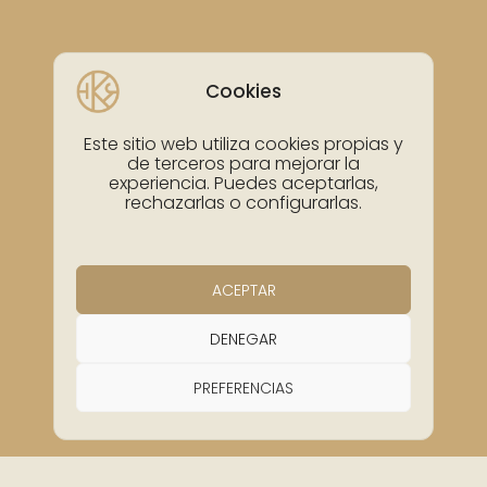
Cookies
Este sitio web utiliza cookies propias y
de terceros para mejorar la
experiencia. Puedes aceptarlas,
rechazarlas o configurarlas.
ACEPTAR
DENEGAR
W
PREFERENCIAS
h
a
t