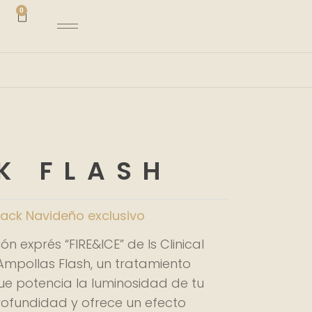
0
Carrito
K FLASH
ack Navideño exclusivo
ión exprés “FIRE&ICE” de Is Clinical
mpollas Flash, un tratamiento
ue potencia la luminosidad de tu
profundidad y ofrece un efecto