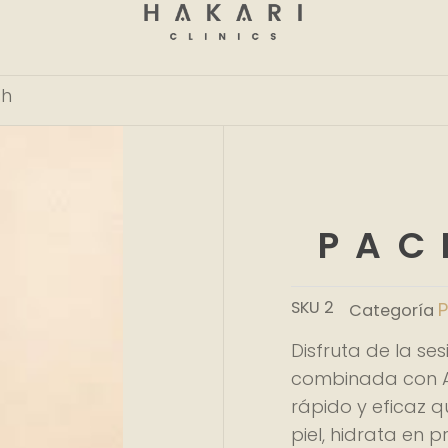
ICS
sh
a ayudarte a realzar tu belleza
PAC
A
SERVICIOS
BLOG
TO
SKU
2
P
Categoría
Disfruta de la ses
combinada con A
rápido y eficaz q
piel, hidrata en 