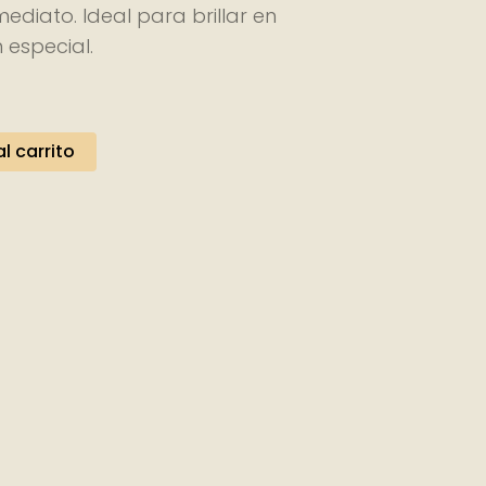
ediato. Ideal para brillar en
 especial.
l
recio
l carrito
ctual
s:
00,00 €.